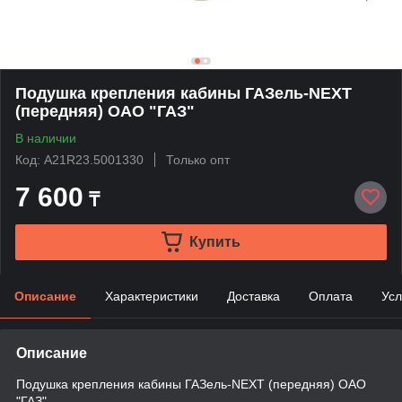
Подушка крепления кабины ГАЗель-NEXT
(передняя) ОАО "ГАЗ"
В наличии
Код: А21R23.5001330
Только опт
7 600
₸
Купить
Описание
Характеристики
Доставка
Оплата
Усл
Описание
Подушка крепления кабины ГАЗель-NEXT (передняя) ОАО
"ГАЗ"