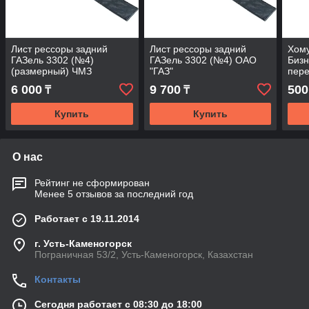
Лист рессоры задний
Лист рессоры задний
Хому
ГАЗель 3302 (№4)
ГАЗель 3302 (№4) ОАО
Бизн
(размерный) ЧМЗ
"ГАЗ"
пере
6 000
9 700
500
₸
₸
Купить
Купить
О нас
Рейтинг не сформирован
Менее 5 отзывов за последний год
Работает с 19.11.2014
г. Усть-Каменогорск
Пограничная 53/2, Усть-Каменогорск, Казахстан
Контакты
Сегодня работает с 08:30 до 18:00