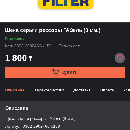
Щека серьги рессоры ГАЗель (8 мм.)
В наличии
Код: 3302-2902466/и158
Только опт
1 800
₸
Купить
Описание
Характеристики
Доставка
Оплата
Усл
Описание
Щека серьги рессоры ГАЗель (8 мм.)
Артикул: 3302-2902466/и158