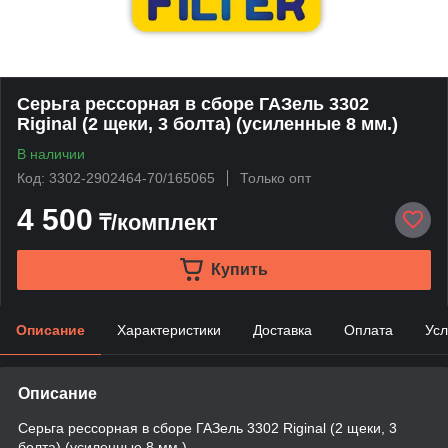
Серьга рессорная в сборе ГАЗель 3302
Riginal (2 щеки, 3 болта) (усиленные 8 мм.)
В наличии
Код: 3302-2902464-70/165065
Только опт
4 500
₸/комплект
Купить
Описание
Характеристики
Доставка
Оплата
Усл
Описание
Серьга рессорная в сборе ГАЗель 3302 Riginal (2 щеки, 3
болта) (усиленные 8 мм.)