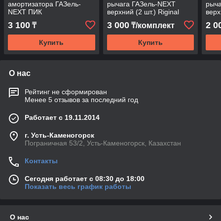
амортизатора ГАЗель-
рычага ГАЗель-NEXT
рыч
NEXT ПИК
верхний (2 шт.) Riginal
вер
3 100
3 000
2 0
₸
₸/комплект
Купить
Купить
О нас
Рейтинг не сформирован
Менее 5 отзывов за последний год
Работает с 19.11.2014
г. Усть-Каменогорск
Пограничная 53/2, Усть-Каменогорск, Казахстан
Контакты
Сегодня работает с 08:30 до 18:00
Показать весь график работы
О нас