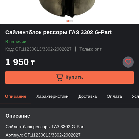
Сайлентблок рессоры ГАЗ 3302 G-Part
В наличии
Код: GP.11230013/3302-2902027
Только опт
1 950
₸
Купить
Описание
Характеристики
Доставка
Оплата
Усл
Описание
Сайлентблок рессоры ГАЗ 3302 G-Part
Артикул: GP.11230013/3302-2902027