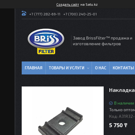
Создать сайт
на Satu.kz
+7 (777) 282-69-11
+7 (700) 240-25-01
Завод BrissFilter™ продажа и
изготовление фильтров
ГЛАВНАЯ
ТОВАРЫ И УСЛУГИ
О НАС
КОНТАКТЫ
Накладка
В наличии
Только опто
Код:
А31R32-
5 750 ₸