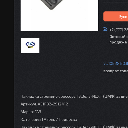
Купи
+7 (777) 2
Оптовый 
продажа 
возврат това
Накладка стремянок рессоры ГАЗель-NEXT (ЦМФ) задней
Артикул: А31R32-2912412
Марка: ГАЗ
Категория: ГАЗель / Подвеска
Накладка стремянок рессоры ГАЗель-NEXT (ЦМФ) задней