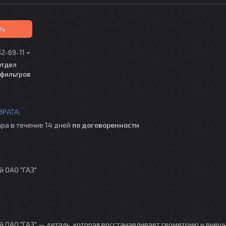
ть
82-69-11
отдел
фильтров
ра в течение 14 дней
по договоренности
 ОАО "ГАЗ"
 ОАО "ГАЗ" — деталь, которая восстанавливает геометрию и внеш