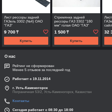
Лист рессоры задний
Стремянка задней
Лист
ГАЗель 3302 (№4) ОАО
рессоры ГАЗ 3302 "180
ГАЗе
"ГАЗ"
мм" голая ОАО "ГАЗ"
сайл
ОАО 
9 700
1 500
32 
₸
₸
Купить
Купить
О нас
Рейтинг не сформирован
Менее 5 отзывов за последний год
Работает с 19.11.2014
г. Усть-Каменогорск
Пограничная 53/2, Усть-Каменогорск, Казахстан
Контакты
Сегодня работает с 08:30 до 18:00