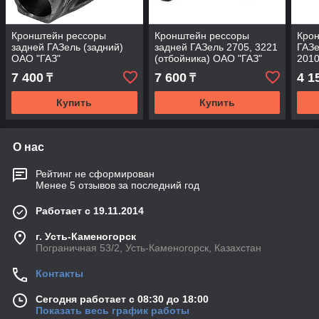
Кронштейн рессоры
Кронштейн рессоры
Кро
задней ГАЗель (задний)
задней ГАЗель 2705, 3221
ГАЗе
ОАО "ГАЗ"
(отбойника) ОАО "ГАЗ"
2010
7 400
7 600
4 1
₸
₸
Купить
Купить
О нас
Рейтинг не сформирован
Менее 5 отзывов за последний год
Работает с 19.11.2014
г. Усть-Каменогорск
Пограничная 53/2, Усть-Каменогорск, Казахстан
Контакты
Сегодня работает с 08:30 до 18:00
Показать весь график работы