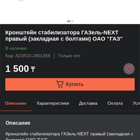
Кронштейн стабилизатора ГАЗель-NEXT
правый (закладная с болтами) ОАО "ГАЗ"
В наличии
Код: А21R23-2801358
Только опт
1 500
₸
Купить
Описание
Характеристики
Доставка
Оплата
Усл
Описание
Кронштейн стабилизатора ГАЗель-NEXT правый (закладная с
болтами) ОАО "ГАЗ"