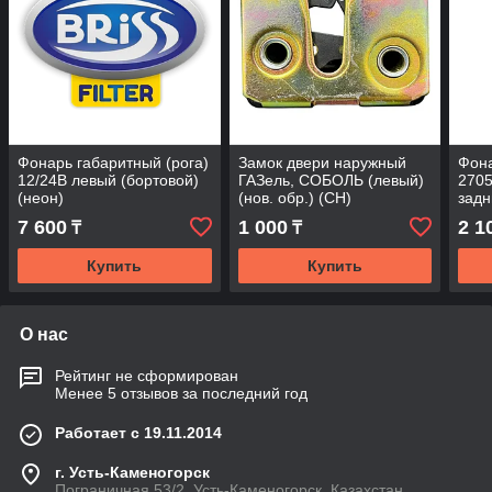
Фонарь габаритный (рога)
Замок двери наружный
Фона
12/24В левый (бортовой)
ГАЗель, СОБОЛЬ (левый)
2705
(неон)
(нов. обр.) (CH)
задн
7 600
1 000
2 1
₸
₸
Купить
Купить
О нас
Рейтинг не сформирован
Менее 5 отзывов за последний год
Работает с 19.11.2014
г. Усть-Каменогорск
Пограничная 53/2, Усть-Каменогорск, Казахстан