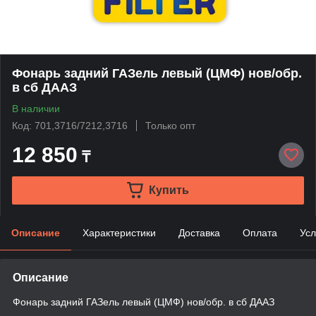
Фонарь задний ГАЗель левый (ЦМФ) нов/обр.
в сб ДААЗ
В наличии
Код: 701,3716/7212,3716
Только опт
12 850
₸
Купить
Описание
Характеристики
Доставка
Оплата
Усл
Описание
Фонарь задний ГАЗель левый (ЦМФ) нов/обр. в сб ДААЗ