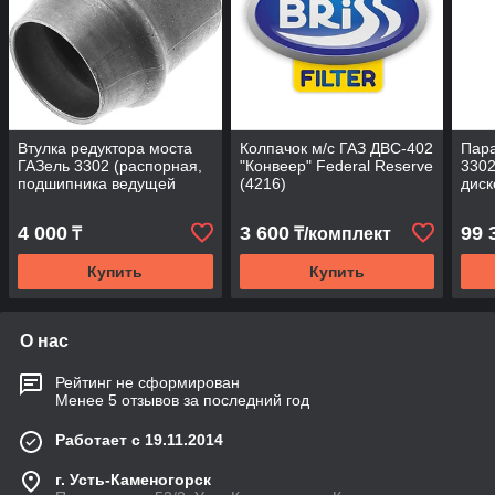
Втулка редуктора моста
Колпачок м/с ГАЗ ДВС-402
Пара
ГАЗель 3302 (распорная,
"Конвеер" Federal Reserve
3302
подшипника ведущей
(4216)
диск
шестерни) ОАО "ГАЗ"
"ГАЗ
4 000
3 600
99 
₸
₸/комплект
Купить
Купить
О нас
Рейтинг не сформирован
Менее 5 отзывов за последний год
Работает с 19.11.2014
г. Усть-Каменогорск