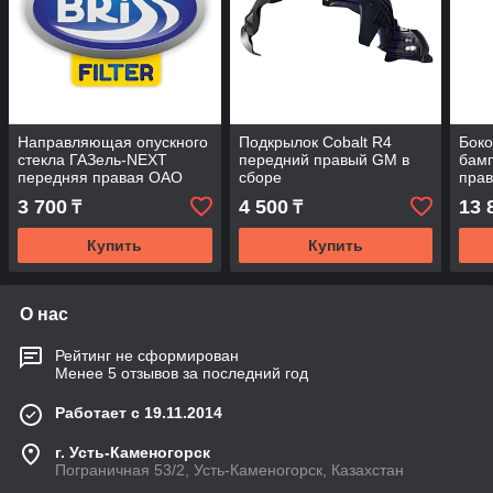
Направляющая опускного
Подкрылок Cobalt R4
Боко
стекла ГАЗель-NEXT
передний правый GM в
бам
передняя правая ОАО
сборе
пра
"ГАЗ"
ГАЗ 
3 700
4 500
13 
₸
₸
Купить
Купить
О нас
Рейтинг не сформирован
Менее 5 отзывов за последний год
Работает с 19.11.2014
г. Усть-Каменогорск
Пограничная 53/2, Усть-Каменогорск, Казахстан