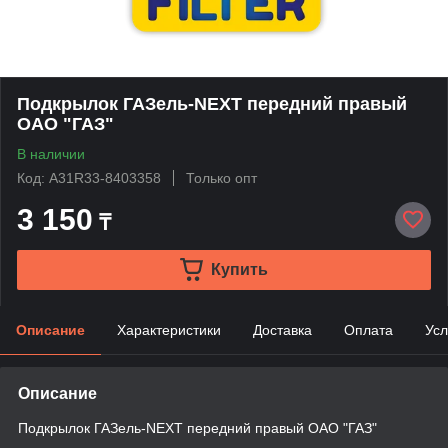
Подкрылок ГАЗель-NEXT передний правый
ОАО "ГАЗ"
В наличии
Код: A31R33-8403358
Только опт
3 150
₸
Купить
Описание
Характеристики
Доставка
Оплата
Усл
Описание
Подкрылок ГАЗель-NEXT передний правый ОАО "ГАЗ"