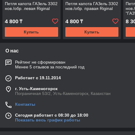
Петля капота ГАЗель 3302
Петля капота ГАЗель 3302
Петл
нов./обр. левая Riginal
нов./обр. правая Riginal
нов.
"ГАЗ
4 800
4 800
8 3
₸
₸
Купить
Купить
О нас
Рейтинг не сформирован
Менее 5 отзывов за последний год
Работает с 19.11.2014
г. Усть-Каменогорск
Пограничная 53/2, Усть-Каменогорск, Казахстан
Контакты
Сегодня работает с 08:30 до 18:00
Показать весь график работы