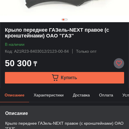
Крыло переднее ГАЗель-NEXT правое (с
кронштейнами) ОАО "ГАЗ"
В наличии
Код: А21R23-8403012/2123-00-84
Только опт
50 300
₸
Купить
Описание
Характеристики
Доставка
Оплата
Усл
Описание
Крыло переднее ГАЗель-NEXT правое (с кронштейнами) ОАО
"ГАЗ"