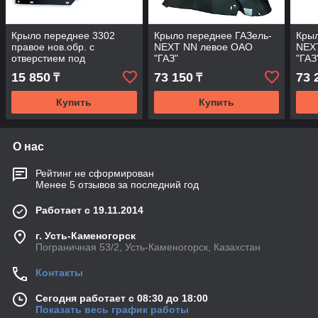
Крыло переднее 3302
Крыло переднее ГАЗель-
Крыл
правое нов.обр. с
NEXT NN левое ОАО
NEX
отверстием под
"ГАЗ"
"ГАЗ
повторитель ОАО "ГАЗ"
15 850
73 150
73 
₸
₸
Купить
Купить
О нас
Рейтинг не сформирован
Менее 5 отзывов за последний год
Работает с 19.11.2014
г. Усть-Каменогорск
Пограничная 53/2, Усть-Каменогорск, Казахстан
Контакты
Сегодня работает с 08:30 до 18:00
Показать весь график работы