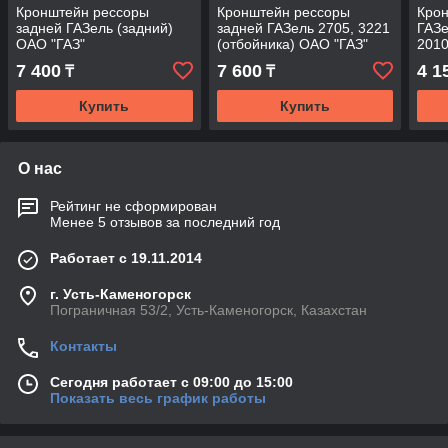
Кронштейн рессоры
Кронштейн рессоры
Кро
задней ГАЗель (задний)
задней ГАЗель 2705, 3221
ГАЗе
ОАО "ГАЗ"
(отбойника) ОАО "ГАЗ"
2010
7 400
7 600
4 1
₸
₸
Купить
Купить
О нас
Рейтинг не сформирован
Менее 5 отзывов за последний год
Работает с 19.11.2014
г. Усть-Каменогорск
Пограничная 53/2, Усть-Каменогорск, Казахстан
Контакты
Сегодня работает с 09:00 до 15:00
Показать весь график работы