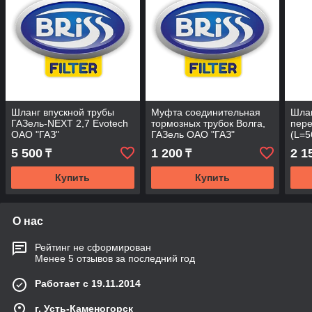
Шланг впускной трубы
Муфта соединительная
Шла
ГАЗель-NEXT 2,7 Evotech
тормозных трубок Волга,
пер
ОАО "ГАЗ"
ГАЗель ОАО "ГАЗ"
(L=
5 500
1 200
2 1
₸
₸
Купить
Купить
О нас
Рейтинг не сформирован
Менее 5 отзывов за последний год
Работает с 19.11.2014
г. Усть-Каменогорск