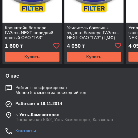
Кронштейн бампера
Усилитель боковины
Усил
ГАЗель-NEXT передний
заднего бампера ГАЗель-
задн
правый ОАО "ГАЗ"
NEXT ОАО "ГАЗ" (ЦМФ)
NEX
левый
пра
1 600
4 050
4 0
₸
₸
Купить
Купить
О нас
Рейтинг не сформирован
Менее 5 отзывов за последний год
Работает с 19.11.2014
г. Усть-Каменогорск
Пограничная 53/2, Усть-Каменогорск, Казахстан
Контакты