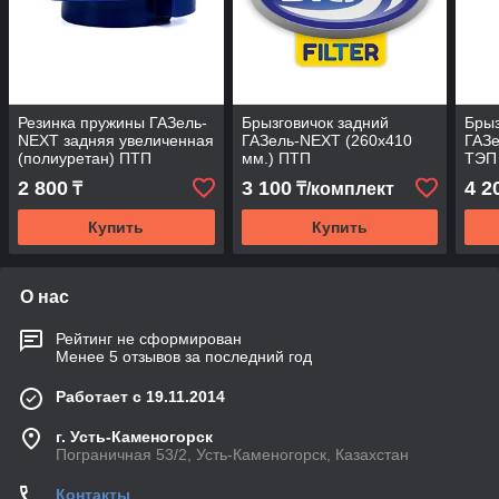
Резинка пружины ГАЗель-
Брызговичок задний
Брыз
NEXT задняя увеличенная
ГАЗель-NEXT (260х410
ГАЗе
(полиуретан) ПТП
мм.) ПТП
ТЭП
2 800
3 100
4 2
₸
₸/комплект
Купить
Купить
О нас
Рейтинг не сформирован
Менее 5 отзывов за последний год
Работает с 19.11.2014
г. Усть-Каменогорск
Пограничная 53/2, Усть-Каменогорск, Казахстан
Контакты