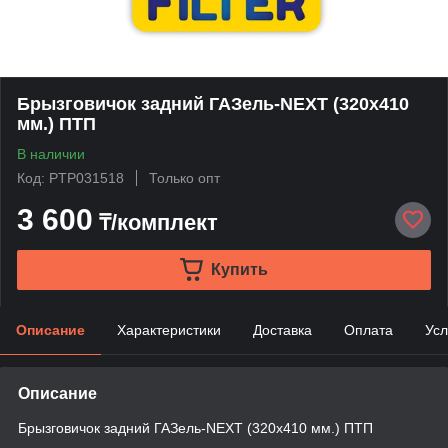
Брызговичок задний ГАЗель-NEXT (320х410
мм.) ПТП
В наличии
Код: PTP031518
Только опт
3 600
₸/комплект
Купить
Описание
Характеристики
Доставка
Оплата
Усл
Описание
Брызговичок задний ГАЗель-NEXT (320х410 мм.) ПТП