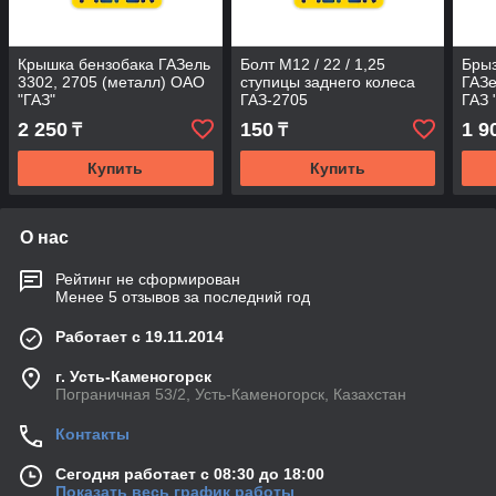
Крышка бензобака ГАЗель
Болт М12 / 22 / 1,25
Брыз
3302, 2705 (металл) ОАО
ступицы заднего колеса
ГАЗ
"ГАЗ"
ГАЗ-2705
ГАЗ 
2 250
150
1 9
₸
₸
Купить
Купить
О нас
Рейтинг не сформирован
Менее 5 отзывов за последний год
Работает с 19.11.2014
г. Усть-Каменогорск
Пограничная 53/2, Усть-Каменогорск, Казахстан
Контакты
Сегодня работает с 08:30 до 18:00
Показать весь график работы