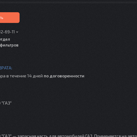
ть
82-69-11
отдел
фильтров
ра в течение 14 дней
по договоренности
 "ГАЗ"
"ГАЗ" — запасная часть для автомобилей ГАЗ. Применяется на авт