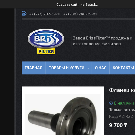
Создать сайт
на Satu.kz
+7 (777) 282-69-11
+7 (700) 240-25-01
Завод BrissFilter™ продажа и
изготовление фильтров
ГЛАВНАЯ
ТОВАРЫ И УСЛУГИ
О НАС
КОНТАКТЫ
Фланец к
В наличии
Только опто
Код:
A21R22-
9 700 ₸