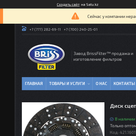
Создать сайт
на Satu.kz
Сейчас у компании нера
+7 (777) 282-69-11
+7 (700) 240-25-01
Завод BrissFilter™ продажа и
изготовление фильтров
ГЛАВНАЯ
ТОВАРЫ И УСЛУГИ
О НАС
КОНТАКТЫ
Диск сцеп
В наличии
Только опто
Код:
421.160