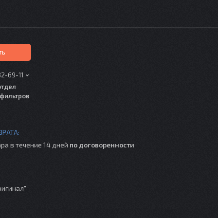
ть
82-69-11
отдел
фильтров
ра в течение 14 дней
по договоренности
ригинал"