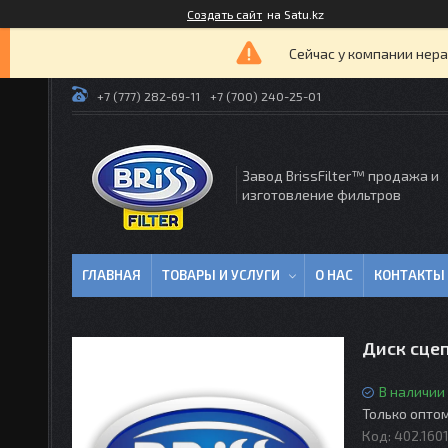
Создать сайт
на Satu.kz
Сейчас у компании нера
+7 (777) 282-69-11
+7 (700) 240-25-01
Завод BrissFilter™ продажа и
изготовление фильтров
ГЛАВНАЯ
ТОВАРЫ И УСЛУГИ
О НАС
КОНТАКТЫ
Диск сце
В наличии
Только опто
Код:
402.160