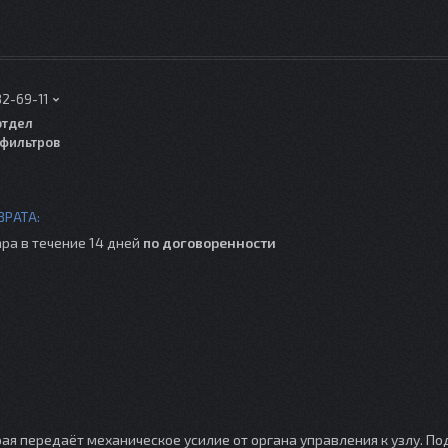
82-69-11
отдел
фильтров
ра в течение 14 дней
по договоренности
рая передаёт механическое усилие от органа управления к узлу. По