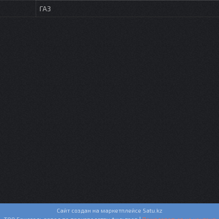
ГАЗ
Сайт создан на маркетплейсе
Satu.kz
ТОО Бриссоль завод по производству фильтров |
Пожаловаться на контент