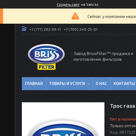
Создать сайт
на Satu.kz
Сейчас у компании нера
+7 (777) 282-69-11
+7 (700) 240-25-01
Завод BrissFilter™ продажа и
изготовление фильтров
ГЛАВНАЯ
ТОВАРЫ И УСЛУГИ
О НАС
КОНТАКТЫ
Трос газа
Нет в наличи
Только опто
Код:
RR17325