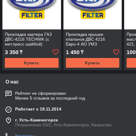
Прокладка картера ГАЗ
Прокладка крышки
Прок
ДВС-4216 TECHNIK (с
клапанов ДВС 4216
масл
мет.пресс шайбой)
Евро-4 АО УМЗ
421,
силикон
3 350
1 450
100
₸
₸
Купить
Купить
О нас
Рейтинг не сформирован
Менее 5 отзывов за последний год
Работает с 19.11.2014
г. Усть-Каменогорск
Пограничная 53/2, Усть-Каменогорск, Казахстан
Контакты