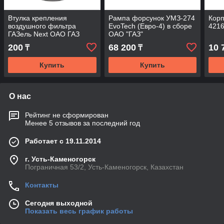
Втулка крепления
Рампа форсунок УМЗ-274
Корп
воздушного фильтра
EvoTech (Евро-4) в сборе
4216
ГАЗель Next ОАО ГАЗ
ОАО "ГАЗ"
"Оригинал"
200
68 200
10 
₸
₸
Купить
Купить
О нас
Рейтинг не сформирован
Менее 5 отзывов за последний год
Работает с 19.11.2014
г. Усть-Каменогорск
Пограничная 53/2, Усть-Каменогорск, Казахстан
Контакты
Сегодня выходной
Показать весь график работы