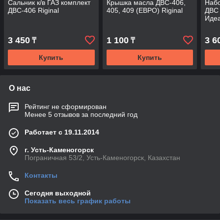
Сальник к/в ГАЗ комплект
Крышка масла ДВС-406,
Набо
ДВС-406 Riginal
405, 409 (ЕВРО) Riginal
ДВС 
Иде
3 450
1 100
3 6
₸
₸
Купить
Купить
О нас
Рейтинг не сформирован
Менее 5 отзывов за последний год
Работает с 19.11.2014
г. Усть-Каменогорск
Пограничная 53/2, Усть-Каменогорск, Казахстан
Контакты
Сегодня выходной
Показать весь график работы