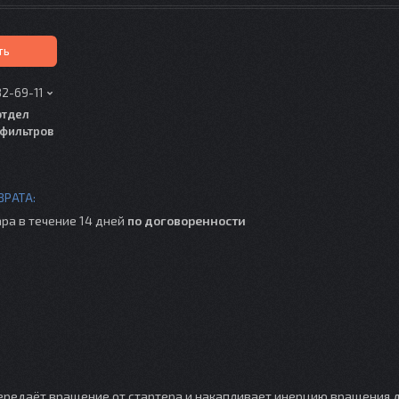
ть
82-69-11
отдел
фильтров
ра в течение 14 дней
по договоренности
передаёт вращение от стартера и накапливает инерцию вращения д