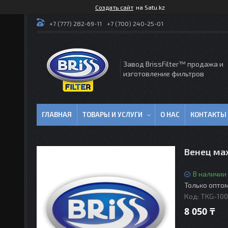
Создать сайт
на Satu.kz
+7 (777) 282-69-11
+7 (700) 240-25-01
Завод BrissFilter™ продажа и
изготовление фильтров
ГЛАВНАЯ
ТОВАРЫ И УСЛУГИ
О НАС
КОНТАКТЫ
Венец ма
В наличии
Только опто
Код:
TKG-100
8 050 ₸