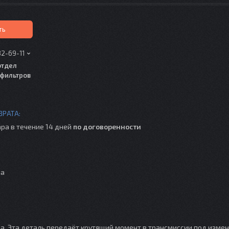
ть
82-69-11
отдел
фильтров
ра в течение 14 дней
по договоренности
на
Этна. Эта деталь передаёт крутящий момент в трансмиссии под изм