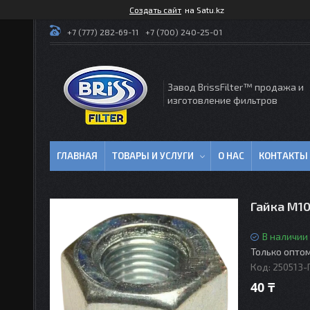
Создать сайт
на Satu.kz
+7 (777) 282-69-11
+7 (700) 240-25-01
Завод BrissFilter™ продажа и
изготовление фильтров
ГЛАВНАЯ
ТОВАРЫ И УСЛУГИ
О НАС
КОНТАКТЫ
Гайка М10
В наличии
Только опто
Код:
250513-
40 ₸