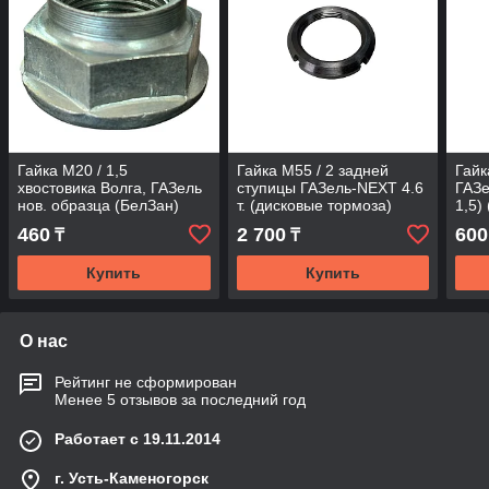
Гайка М20 / 1,5
Гайка М55 / 2 задней
Гайк
хвостовика Волга, ГАЗель
ступицы ГАЗель-NEXT 4.6
ГАЗе
нов. образца (БелЗан)
т. (дисковые тормоза)
1,5)
ОАО ГАЗ "Оригинал"
РААЗ
460
2 700
600
₸
₸
Купить
Купить
О нас
Рейтинг не сформирован
Менее 5 отзывов за последний год
Работает с 19.11.2014
г. Усть-Каменогорск