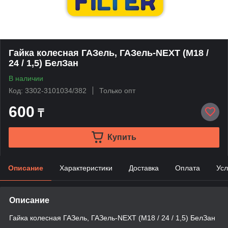
Гайка колесная ГАЗель, ГАЗель-NEXT (М18 /
24 / 1,5) БелЗан
В наличии
Код: 3302-3101034/382
Только опт
600
₸
Купить
Описание
Характеристики
Доставка
Оплата
Усл
Описание
Гайка колесная ГАЗель, ГАЗель-NEXT (М18 / 24 / 1,5) БелЗан