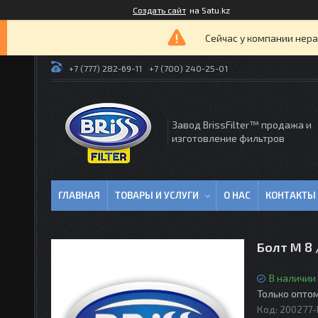
Создать сайт
на Satu.kz
Сейчас у компании нера
+7 (777) 282-69-11
+7 (700) 240-25-01
Завод BrissFilter™ продажа и
изготовление фильтров
ГЛАВНАЯ
ТОВАРЫ И УСЛУГИ
О НАС
КОНТАКТЫ
Болт М 8 
В наличии
Только опто
Код:
200277-