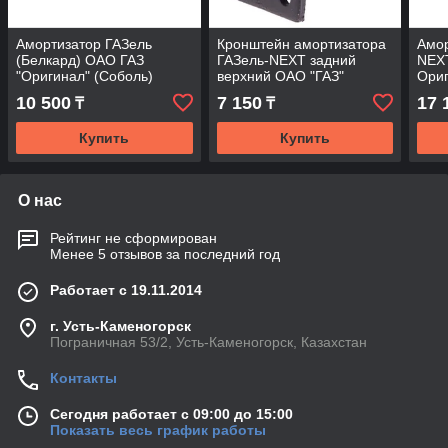
Амортизатор ГАЗель
Кронштейн амортизатора
Амор
(Белкард) ОАО ГАЗ
ГАЗель-NEXT задний
NEXT
"Оригинал" (Соболь)
верхний ОАО "ГАЗ"
Ори
10 500
7 150
17 
₸
₸
Купить
Купить
О нас
Рейтинг не сформирован
Менее 5 отзывов за последний год
Работает с 19.11.2014
г. Усть-Каменогорск
Пограничная 53/2, Усть-Каменогорск, Казахстан
Контакты
Сегодня работает с 09:00 до 15:00
Показать весь график работы