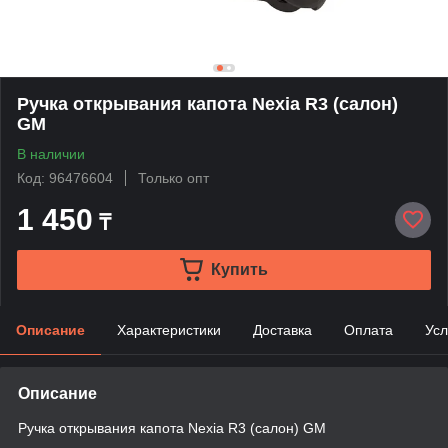
Ручка открывания капота Nexia R3 (салон)
GM
В наличии
Код: 96476604
Только опт
1 450
₸
Купить
Описание
Характеристики
Доставка
Оплата
Усл
Описание
Ручка открывания капота Nexia R3 (салон) GM