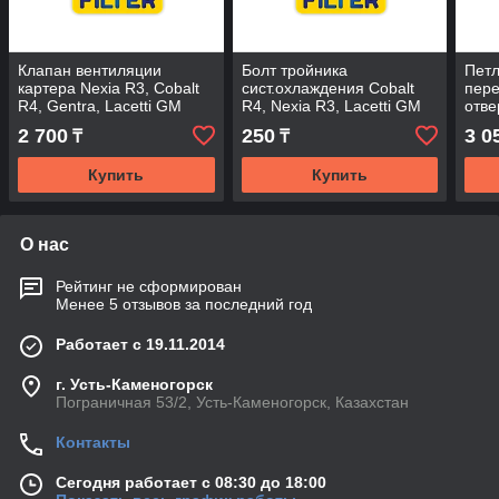
Клапан вентиляции
Болт тройника
Петл
картера Nexia R3, Cobalt
сист.охлаждения Cobalt
пере
R4, Gentra, Lacetti GM
R4, Nexia R3, Lacetti GM
отве
2 700
250
3 0
₸
₸
Купить
Купить
О нас
Рейтинг не сформирован
Менее 5 отзывов за последний год
Работает с 19.11.2014
г. Усть-Каменогорск
Пограничная 53/2, Усть-Каменогорск, Казахстан
Контакты
Сегодня работает с 08:30 до 18:00