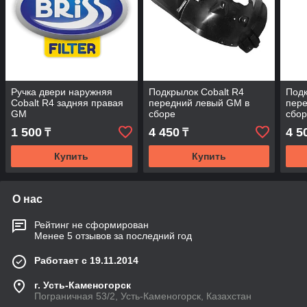
Ручка двери наружняя
Подкрылок Cobalt R4
Подк
Cobalt R4 задняя правая
передний левый GM в
пер
GM
сборе
сбо
1 500
4 450
4 5
₸
₸
Купить
Купить
О нас
Рейтинг не сформирован
Менее 5 отзывов за последний год
Работает с 19.11.2014
г. Усть-Каменогорск
Пограничная 53/2, Усть-Каменогорск, Казахстан