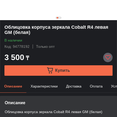
Облицовка корпуса зеркала Cobalt R4 левая
GM (белая)
В наличии
Код: 94778192
Только опт
3 500
₸
Купить
Описание
Характеристики
Доставка
Оплата
Усл
Описание
Облицовка корпуса зеркала Cobalt R4 левая GM (белая)