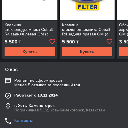
Клавиша
Клавиша
Обли
стеклоподъемника Cobalt
стеклоподъемника Cobalt
зерк
R4 задняя левая GM (с
R4 задняя правая GM (с
GM 
облицовкой)
облицовкой)
5 500
5 500
3 5
₸
₸
Купить
Купить
О нас
Рейтинг не сформирован
Менее 5 отзывов за последний год
Работает с 19.11.2014
г. Усть-Каменогорск
Пограничная 53/2, Усть-Каменогорск, Казахстан
Контакты