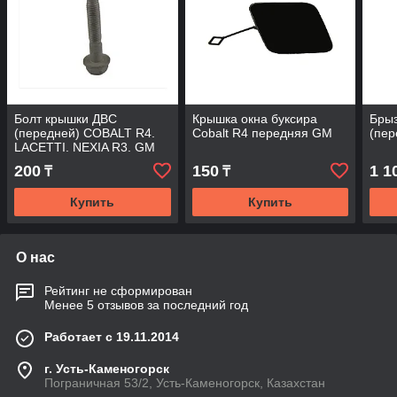
Болт крышки ДВС
Крышка окна буксира
Брыз
(передней) COBALT R4.
Cobalt R4 передняя GM
(пер
LACETTI. NEXIA R3. GM
200
150
1 1
₸
₸
Купить
Купить
О нас
Рейтинг не сформирован
Менее 5 отзывов за последний год
Работает с 19.11.2014
г. Усть-Каменогорск
Пограничная 53/2, Усть-Каменогорск, Казахстан