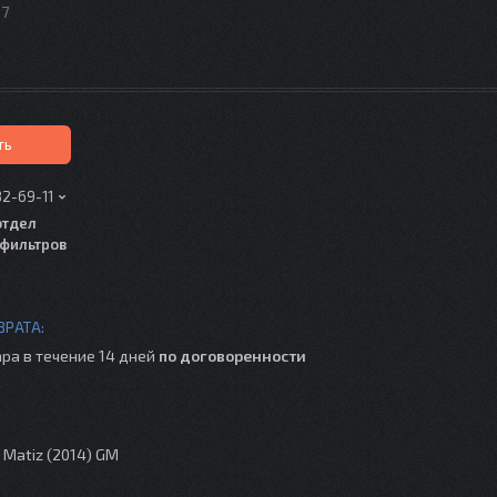
97
ть
82-69-11
отдел
фильтров
ра в течение 14 дней
по договоренности
 Matiz (2014) GM