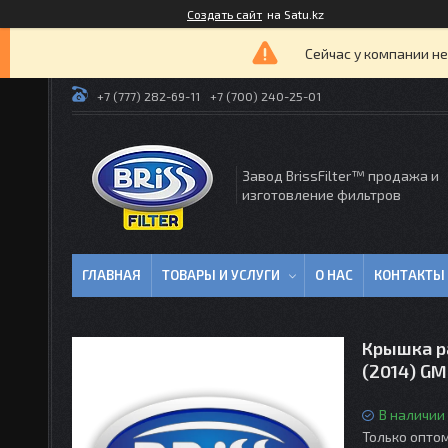
Создать сайт
на Satu.kz
Сейчас у компании не
+7 (777) 282-69-11
+7 (700) 240-25-01
Завод BrissFilter™ продажа и
изготовление фильтров
ГЛАВНАЯ
ТОВАРЫ И УСЛУГИ
О НАС
КОНТАКТЫ
Крышка ра
(2014) GM
В наличии
Только опто