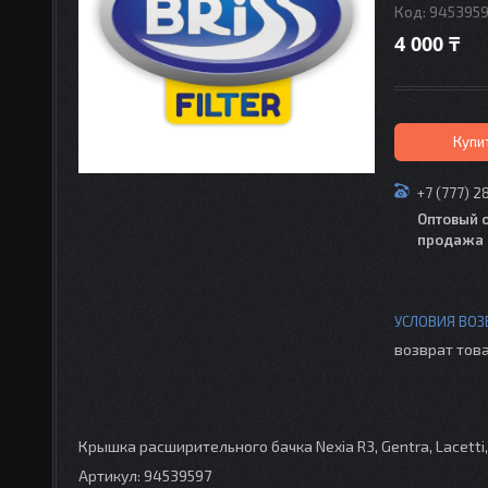
Код:
945395
4 000 ₸
Купи
+7 (777) 2
Оптовый 
продажа 
возврат това
Крышка расширительного бачка Nexia R3, Gentra, Lacetti,
Артикул: 94539597