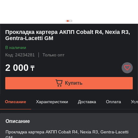
Прокладка картера АКПП Cobalt R4, Nexia R3,
Gentra-Lacetti GM
В наличии
Код: 24234281
Только опт
2 000
₸
Купить
Описание
Характеристики
Доставка
Оплата
Усл
Описание
Прокладка картера АКПП Cobalt R4, Nexia R3, Gentra-Lacetti
GM