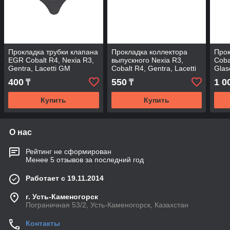
Прокладка трубки клапана
Прокладка коллектора
Прок
EGR Cobalt R4, Nexia R3,
выпускного Nexia R3,
Coba
Gentra, Lacetti GM
Cobalt R4, Gentra, Lacetti
Glas
UZ-DW
400
550
1 0
₸
₸
Купить
Купить
О нас
Рейтинг не сформирован
Менее 5 отзывов за последний год
Работает с 19.11.2014
г. Усть-Каменогорск
Пограничная 53/2, Усть-Каменогорск, Казахстан
Контакты