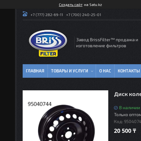
Создать сайт
на Satu.kz
+7 (777) 282-69-11
+7 (700) 240-25-01
Завод BrissFilter™ продажа и
изготовление фильтров
ГЛАВНАЯ
ТОВАРЫ И УСЛУГИ
О НАС
КОНТАКТЫ
Диск коле
В наличии
Только опто
Код:
9504074
20 500 ₸