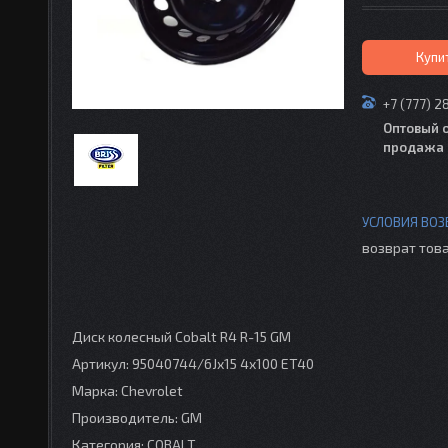
Купи
+7 (777) 2
Оптовый 
продажа 
возврат това
Диск колесный Cobalt R4 R-15 GM
Артикул: 95040744/6Jx15 4x100 ET40
Марка: Chevrolet
Производитель: GM
Категория: COBALT