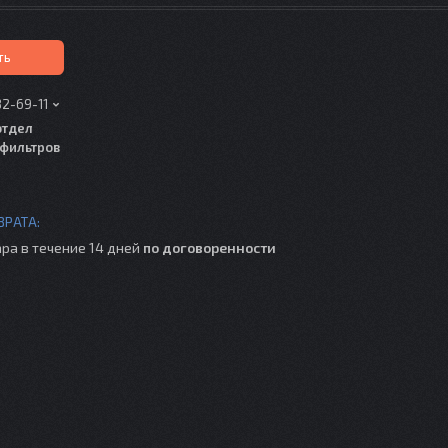
ть
82-69-11
отдел
фильтров
ра в течение 14 дней
по договоренности