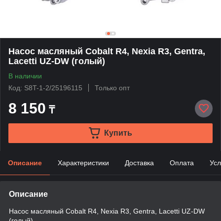
Насос масляный Cobalt R4, Nexia R3, Gentra,
Lacetti UZ-DW (голый)
В наличии
Код: S8T-1-2/25196115
Только опт
8 150
₸
Купить
Описание
Характеристики
Доставка
Оплата
Усл
Описание
Насос масляный Cobalt R4, Nexia R3, Gentra, Lacetti UZ-DW
(голый)