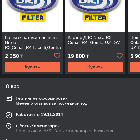
Башмак натяжителя цепи
Картер ДВС Nexia R3,
Цепь
Nexia
Cobalt R4, Gentra UZ-DW
Coba
R3,Cobalt,R4,Lacetti,Gentra
UZ-
UZ-DW
2 350
19 800
5 9
₸
₸
Купить
Купить
О нас
Рейтинг не сформирован
Менее 5 отзывов за последний год
Работает с 19.11.2014
г. Усть-Каменогорск
Пограничная 53/2, Усть-Каменогорск, Казахстан