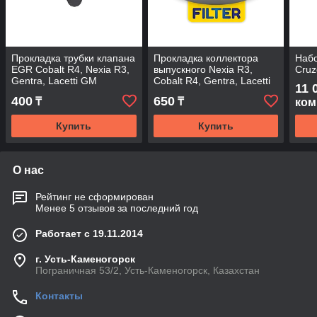
Прокладка трубки клапана
Прокладка коллектора
Набо
EGR Cobalt R4, Nexia R3,
выпускного Nexia R3,
Cruz
Gentra, Lacetti GM
Cobalt R4, Gentra, Lacetti
11 
Ossca
400
650
₸
₸
ком
Купить
Купить
О нас
Рейтинг не сформирован
Менее 5 отзывов за последний год
Работает с 19.11.2014
г. Усть-Каменогорск
Пограничная 53/2, Усть-Каменогорск, Казахстан
Контакты