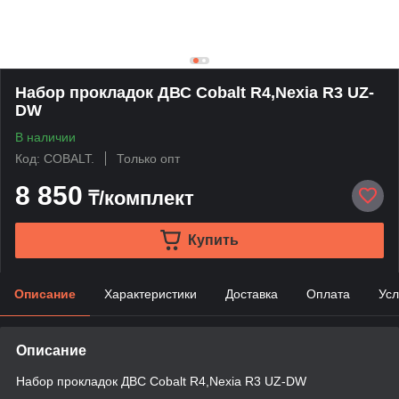
Набор прокладок ДВС Cobalt R4,Nexia R3 UZ-
DW
В наличии
Код: COBALT.
Только опт
8 850
₸/комплект
Купить
Описание
Характеристики
Доставка
Оплата
Усл
Описание
Набор прокладок ДВС Cobalt R4,Nexia R3 UZ-DW