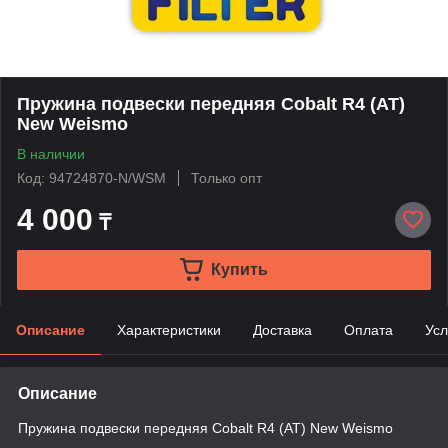
Пружина подвески передняя Cobalt R4 (АТ)
New Weismo
В наличии
Код: 94724870-N/WSM
Только опт
4 000
₸
Купить
Описание
Характеристики
Доставка
Оплата
Усл
Описание
Пружина подвески передняя Cobalt R4 (АТ) New Weismo