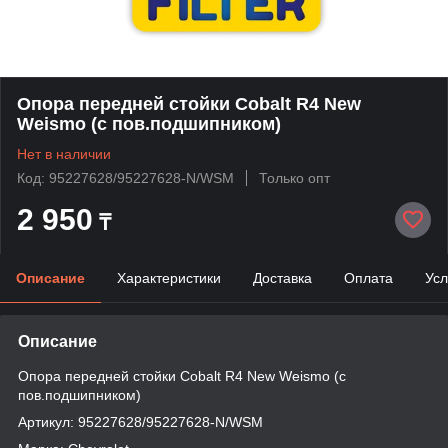
Опора передней стойки Cobalt R4 New
Weismo (с пов.подшипником)
Нет в наличии
Код: 95227628/95227628-N/WSM
Только опт
2 950
₸
Описание
Характеристики
Доставка
Оплата
Усл
Описание
Опора передней стойки Cobalt R4 New Weismo (с
пов.подшипником)
Артикул: 95227628/95227628-N/WSM