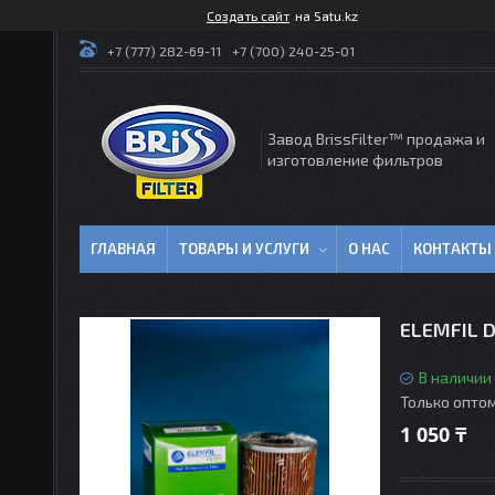
Создать сайт
на Satu.kz
+7 (777) 282-69-11
+7 (700) 240-25-01
Завод BrissFilter™ продажа и
изготовление фильтров
ГЛАВНАЯ
ТОВАРЫ И УСЛУГИ
О НАС
КОНТАКТЫ
ELEMFIL D
В наличии
Только опто
1 050 ₸