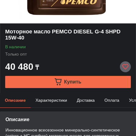
Моторное масло PEMCO DIESEL G-4 SHPD
15W-40
В наличии
Только опт
40 480
₸
Купить
Описание
Характеристики
Доставка
Оплата
Усл
Описание
Инновационное всесезонное минерально-синтетическое
(esters + HC-synthes) моторное масло для современных