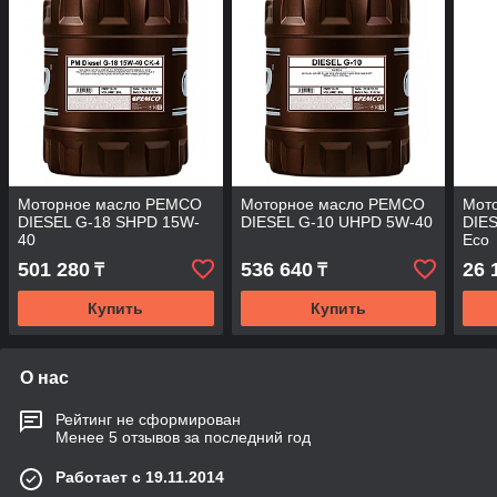
Моторное масло PEMCO
Моторное масло PEMCO
Мот
DIESEL G-18 SHPD 15W-
DIESEL G-10 UHPD 5W-40
DIE
40
Eco
501 280
536 640
26 
₸
₸
Купить
Купить
О нас
Рейтинг не сформирован
Менее 5 отзывов за последний год
Работает с 19.11.2014