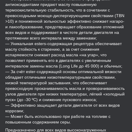
антиоксидантами придают маслу повышенную
термоокислительную стабильность, что в сочетании с
превосходными моюще-диспергирующими свойствами (TBN
>10) и пониженной зольностью эффективно снижает нагаро-
и лакообразование, предотвращает образование отложений
всех видов и поддерживает в чистоте детали двигателя на
протяжении всего интервала между заменами;
— Уникальная esters-содержащая рецептура обеспечивает
маслу стойкость к старению, а за счет снижения
испаряемости снижает расход масла «на угар», что
позволяет применять его в двигателях с увеличенным
интервалом замены масла (Long Life до 45 000) и обычных;
— За счёт ester-содержащей основы оптимальной вязкости
обладает отличными низкотемпературными свойствами,
низкой температурой застывания, что обеспечивает
превосходную прокачиваемость масла и проворачиваемость
узлов двигателя при низких температурах, лёгкий «холодный
пуск» (до -30 ºC) и снижение пускового износа;
— Эффективно защищает детали двигателя от всех видов
коррозии;
— Может быть использовано при работе на топливе с
повышенным содержанием серы.
Предназначено для всех видов высоконагруженных