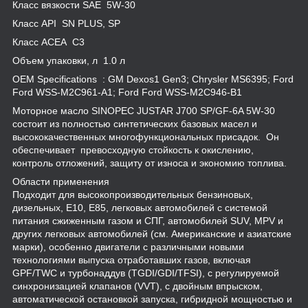
Класс вязкости SAE 5W-30
Класс API SN PLUS, SP
Класс ACEA C3
Объем упаковки, л 1.0 л
OEM Specifications : GM Dexos1 Gen3; Chrysler MS6395; Ford
Ford WSS-M2C961-A1; Ford Ford WSS-M2C946-B1
Моторное масло SINOPEC JUSTAR J700 SP/GF-6A 5W-30
состоит из полностью синтетических базовых масел и
высококачественных многофункциональных присадок. Он
обеспечивает превосходную стойкость к окислению,
контроль отложений, защиту от износа и экономию топлива.
Области применения
Подходит для высокопроизводительных бензиновых,
дизельных, E10, E85, легковых автомобилей с системой
питания сжиженным газом и СПГ, автомобилей SUV, MPV и
других легковых автомобилей (см. Американские и азиатские
марки), особенно двигатели с различными новыми
технологиями выпуска отработавших газов, включая
GPF/TWC и турбонаддув (TGDI/GDI/TFSI), с регулируемой
синхронизацией клапанов (VVT), с двойным впрыском,
автоматической остановкой запуска, гибридной мощностью и