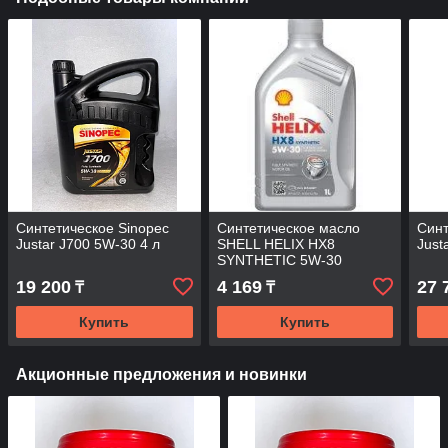
Синтетическое Sinopec
Синтетическое масло
Синт
Justar J700 5W-30 4 л
SHELL HELIX HX8
Just
SYNTHETIC 5W-30
(SN/CF; A3/B3; A3/ B4) 1л
19 200
4 169
27 
₸
₸
Купить
Купить
Акционные предложения и новинки