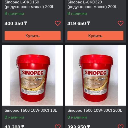
Sinopec L-CKD150
Sinopec L-CKD320
(редукторное масло) 200L
(редукторное масло) 200L
В наличии
В наличии
400 350
419 650
₸
₸
Купить
Купить
Sinopec T500 10W-30CI 18L
Sinopec T500 10W-30CI 200L
В наличии
В наличии
40 300
393 950
₸
₸